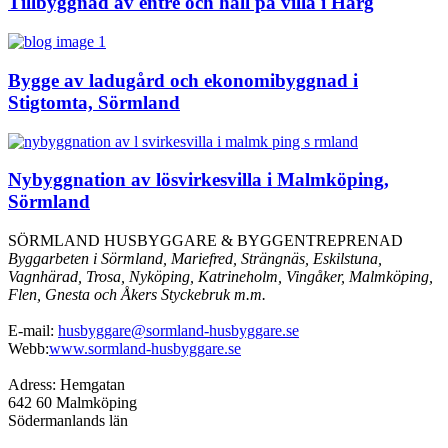
Tillbyggnad av entré och hall på villa i Harg
Bygge av ladugård och ekonomibyggnad i
Stigtomta, Sörmland
Nybyggnation av lösvirkesvilla i Malmköping,
Sörmland
SÖRMLAND HUSBYGGARE & BYGGENTREPRENAD
Byggarbeten i Sörmland, Mariefred, Strängnäs, Eskilstuna,
Vagnhärad, Trosa, Nyköping, Katrineholm, Vingåker, Malmköping,
Flen, Gnesta och Åkers Styckebruk m.m.
E-mail:
husbyggare@sormland-husbyggare.se
Webb:
www.sormland-husbyggare.se
Adress: Hemgatan
642 60 Malmköping
Södermanlands län