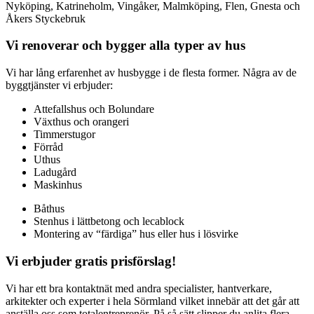
Nyköping, Katrineholm, Vingåker, Malmköping, Flen, Gnesta och
Åkers Styckebruk
Vi renoverar och bygger alla typer av hus
Vi har lång erfarenhet av husbygge i de flesta former. Några av de
byggtjänster vi erbjuder:
Attefallshus och Bolundare
Växthus och orangeri
Timmerstugor
Förråd
Uthus
Ladugård
Maskinhus
Båthus
Stenhus i lättbetong och lecablock
Montering av “färdiga” hus eller hus i lösvirke
Vi erbjuder gratis prisförslag!
Vi har ett bra kontaktnät med andra specialister, hantverkare,
arkitekter och experter i hela Sörmland vilket innebär att det går att
anställa oss som totalentreprenör. På så sätt slipper du anlita flera