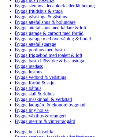
Bygga hus i lösvirke
Bygga stenhus i lecablock eller lättbetong
Bygga fritidshus & stuga
Bygga gäststuga & gästhus
Bygga attefallshus & bolundare
Bygga attefallshus med källare & loft
Bygga garage & carport med förråd
Bygga garage med övervåning & bodel
Bygga attefallsgarage
Bygga poolhus med bastu
Bygga friggebod med toalett & loft
Bygga bastu i lösvirke & bastustuga
Bygga utedass
Bygga lusthus
Bygga vedbod & vedstuga
Bygga förråd & skjul
Bygga båthus
Bygga stall & ridhus
Bygga maskinhall & verkstad
Bygga ladugård & ekonomibyggnad
Bygga tiny house
Bygga växthus & orangeri
Bygga uterum & vinterträdgård
Bygga hus i lösvirke