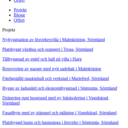
Offert
Projekt
Blogg
Offert
Projekt
Nybyggnation av lösvirkesvilla i Malmköping, Sörmland
Platsbyggt växthus och orangeri i Trosa, Sörmland
Tillbyggnad av entré och hall på villa i Harg
Renovering av garage med nytt sadeltak i Malmköping
Färdigställd maskinhall och verkstad i Mariefred, Sörmland
Bygge av ladugård och ekonomibyggnad i Stigtomta, Sörmland
Dränering runt husgrund med ny fuktisolering i Vagnhärad,
Sörmland
Fasadbyte med ny träpanel och målning i Vagnhärad, Sörmland
Platsbyggd bastu och bastustuga i lösvirke i Stigtomta, Sörmland