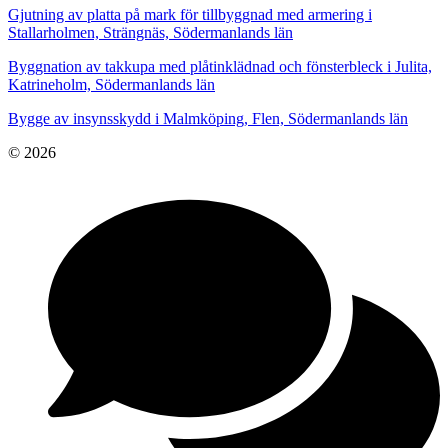
Gjutning av platta på mark för tillbyggnad med armering i
Stallarholmen, Strängnäs, Södermanlands län
Byggnation av takkupa med plåtinklädnad och fönsterbleck i Julita,
Katrineholm, Södermanlands län
Bygge av insynsskydd i Malmköping, Flen, Södermanlands län
© 2026