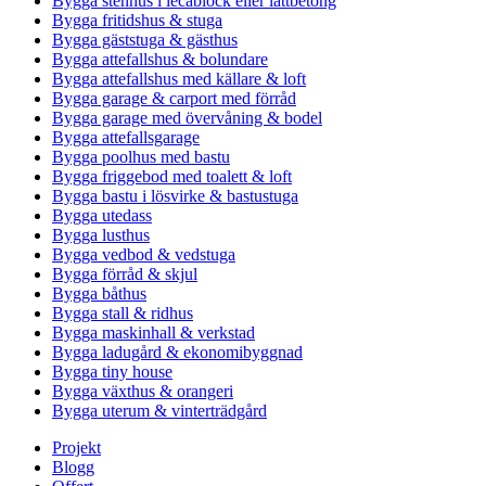
Bygga stenhus i lecablock eller lättbetong
Bygga fritidshus & stuga
Bygga gäststuga & gästhus
Bygga attefallshus & bolundare
Bygga attefallshus med källare & loft
Bygga garage & carport med förråd
Bygga garage med övervåning & bodel
Bygga attefallsgarage
Bygga poolhus med bastu
Bygga friggebod med toalett & loft
Bygga bastu i lösvirke & bastustuga
Bygga utedass
Bygga lusthus
Bygga vedbod & vedstuga
Bygga förråd & skjul
Bygga båthus
Bygga stall & ridhus
Bygga maskinhall & verkstad
Bygga ladugård & ekonomibyggnad
Bygga tiny house
Bygga växthus & orangeri
Bygga uterum & vinterträdgård
Projekt
Blogg