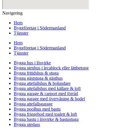
Navigering
Hem
Byggföretag i Södermanland
Tjänster
Hem
Byggföretag i Södermanland
Tjänster
Bygga hus i lösvirke
Bygga stenhus i lecablock eller lättbetong
Bygga fritidshus & stuga
Bygga gäststuga & gästhus
Bygga attefallshus & bolundare
Bygga attefallshus med källare & loft
Bygga garage & carport med förråd
Bygga garage med övervåning & bodel
Bygga attefallsgarage
Bygga poolhus med bastu
Bygga friggebod med toalett & loft
Bygga bastu i lösvirke & bastustuga
Bygga utedass