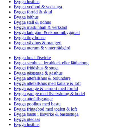
Bygga lusthus
Bygga vedbod & vedstuga
Bygga förråd & skjul
Bygga båthus
Bygga stall & ridhus
Bygga maskinhall & verkstad
Bygga ladugård & ekonomibyggnad
Bygga tiny house
Bygga växthus & orangeri
Bygga uterum & vinterträdgård
Bygga hus i lösvirke
Bygga stenhus i lecablock eller lättbetong
Bygga fritidshus & stuga
Bygga gäststuga & gästhus
Bygga attefallshus & bolundare
Bygga attefallshus med källare & loft
Bygga garage & carport med förråd
Bygga garage med övervåning & bodel
Bygga attefallsgarage
Bygga poolhus med bastu
Bygga friggebod med toalett & loft
Bygga bastu i lösvirke & bastustuga
Bygga utedass
Bygga lusthus