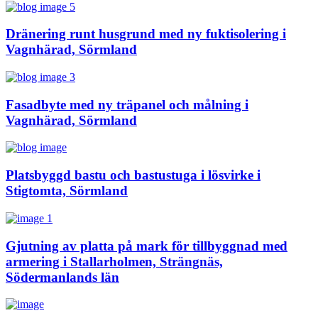
Dränering runt husgrund med ny fuktisolering i
Vagnhärad, Sörmland
Fasadbyte med ny träpanel och målning i
Vagnhärad, Sörmland
Platsbyggd bastu och bastustuga i lösvirke i
Stigtomta, Sörmland
Gjutning av platta på mark för tillbyggnad med
armering i Stallarholmen, Strängnäs,
Södermanlands län