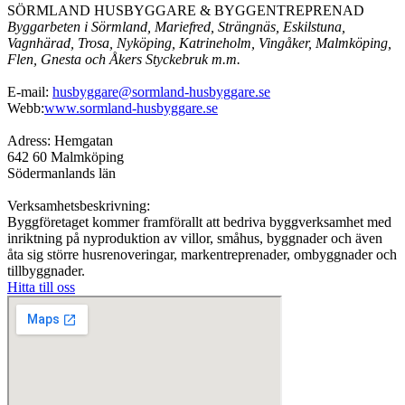
SÖRMLAND HUSBYGGARE & BYGGENTREPRENAD
Byggarbeten i Sörmland, Mariefred, Strängnäs, Eskilstuna,
Vagnhärad, Trosa, Nyköping, Katrineholm, Vingåker, Malmköping,
Flen, Gnesta och Åkers Styckebruk m.m.
E-mail:
husbyggare@sormland-husbyggare.se
Webb:
www.sormland-husbyggare.se
Adress: Hemgatan
642 60 Malmköping
Södermanlands län
Verksamhetsbeskrivning:
Byggföretaget kommer framförallt att bedriva byggverksamhet med
inriktning på nyproduktion av villor, småhus, byggnader och även
åta sig större husrenoveringar, markentreprenader, ombyggnader och
tillbyggnader.
Hitta till oss