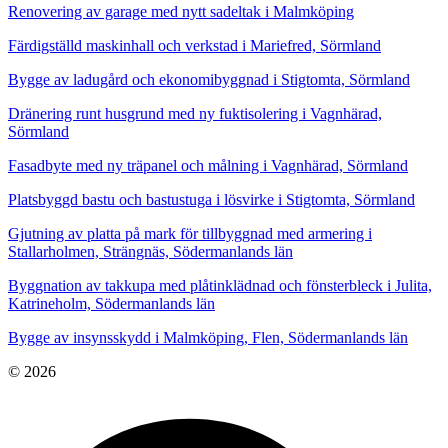
Renovering av garage med nytt sadeltak i Malmköping
Färdigställd maskinhall och verkstad i Mariefred, Sörmland
Bygge av ladugård och ekonomibyggnad i Stigtomta, Sörmland
Dränering runt husgrund med ny fuktisolering i Vagnhärad,
Sörmland
Fasadbyte med ny träpanel och målning i Vagnhärad, Sörmland
Platsbyggd bastu och bastustuga i lösvirke i Stigtomta, Sörmland
Gjutning av platta på mark för tillbyggnad med armering i
Stallarholmen, Strängnäs, Södermanlands län
Byggnation av takkupa med plåtinklädnad och fönsterbleck i Julita,
Katrineholm, Södermanlands län
Bygge av insynsskydd i Malmköping, Flen, Södermanlands län
© 2026