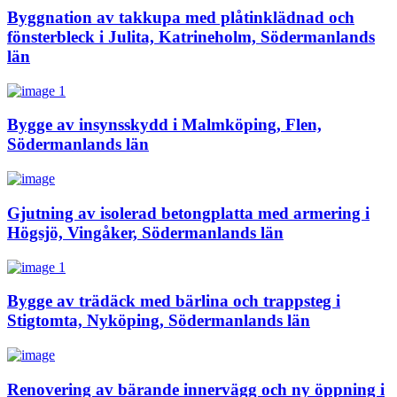
Byggnation av takkupa med plåtinklädnad och
fönsterbleck i Julita, Katrineholm, Södermanlands
län
Bygge av insynsskydd i Malmköping, Flen,
Södermanlands län
Gjutning av isolerad betongplatta med armering i
Högsjö, Vingåker, Södermanlands län
Bygge av trädäck med bärlina och trappsteg i
Stigtomta, Nyköping, Södermanlands län
Renovering av bärande innervägg och ny öppning i