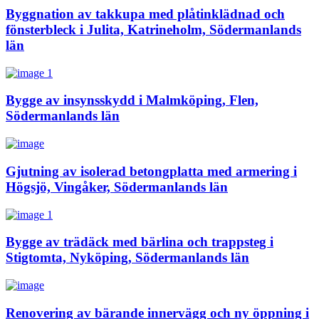
Byggnation av takkupa med plåtinklädnad och
fönsterbleck i Julita, Katrineholm, Södermanlands
län
Bygge av insynsskydd i Malmköping, Flen,
Södermanlands län
Gjutning av isolerad betongplatta med armering i
Högsjö, Vingåker, Södermanlands län
Bygge av trädäck med bärlina och trappsteg i
Stigtomta, Nyköping, Södermanlands län
Renovering av bärande innervägg och ny öppning i