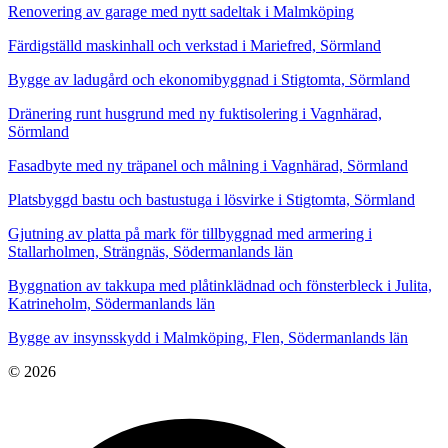
Renovering av garage med nytt sadeltak i Malmköping
Färdigställd maskinhall och verkstad i Mariefred, Sörmland
Bygge av ladugård och ekonomibyggnad i Stigtomta, Sörmland
Dränering runt husgrund med ny fuktisolering i Vagnhärad,
Sörmland
Fasadbyte med ny träpanel och målning i Vagnhärad, Sörmland
Platsbyggd bastu och bastustuga i lösvirke i Stigtomta, Sörmland
Gjutning av platta på mark för tillbyggnad med armering i
Stallarholmen, Strängnäs, Södermanlands län
Byggnation av takkupa med plåtinklädnad och fönsterbleck i Julita,
Katrineholm, Södermanlands län
Bygge av insynsskydd i Malmköping, Flen, Södermanlands län
© 2026