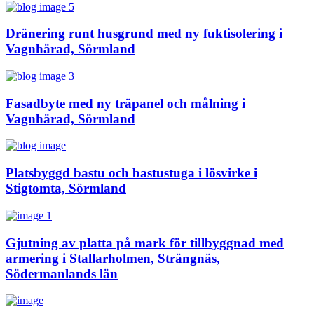
Dränering runt husgrund med ny fuktisolering i
Vagnhärad, Sörmland
Fasadbyte med ny träpanel och målning i
Vagnhärad, Sörmland
Platsbyggd bastu och bastustuga i lösvirke i
Stigtomta, Sörmland
Gjutning av platta på mark för tillbyggnad med
armering i Stallarholmen, Strängnäs,
Södermanlands län