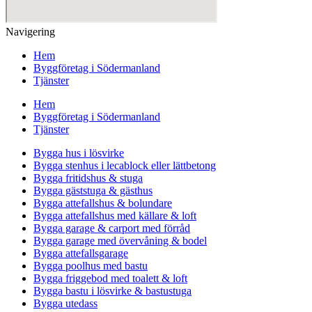
Navigering
Hem
Byggföretag i Södermanland
Tjänster
Hem
Byggföretag i Södermanland
Tjänster
Bygga hus i lösvirke
Bygga stenhus i lecablock eller lättbetong
Bygga fritidshus & stuga
Bygga gäststuga & gästhus
Bygga attefallshus & bolundare
Bygga attefallshus med källare & loft
Bygga garage & carport med förråd
Bygga garage med övervåning & bodel
Bygga attefallsgarage
Bygga poolhus med bastu
Bygga friggebod med toalett & loft
Bygga bastu i lösvirke & bastustuga
Bygga utedass