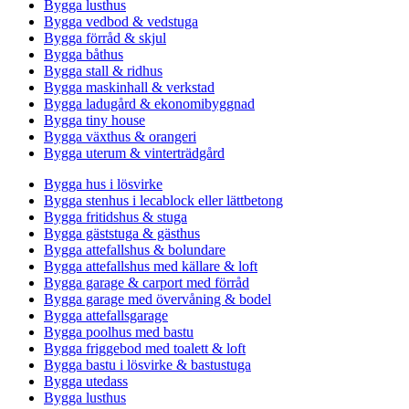
Bygga lusthus
Bygga vedbod & vedstuga
Bygga förråd & skjul
Bygga båthus
Bygga stall & ridhus
Bygga maskinhall & verkstad
Bygga ladugård & ekonomibyggnad
Bygga tiny house
Bygga växthus & orangeri
Bygga uterum & vinterträdgård
Bygga hus i lösvirke
Bygga stenhus i lecablock eller lättbetong
Bygga fritidshus & stuga
Bygga gäststuga & gästhus
Bygga attefallshus & bolundare
Bygga attefallshus med källare & loft
Bygga garage & carport med förråd
Bygga garage med övervåning & bodel
Bygga attefallsgarage
Bygga poolhus med bastu
Bygga friggebod med toalett & loft
Bygga bastu i lösvirke & bastustuga
Bygga utedass
Bygga lusthus