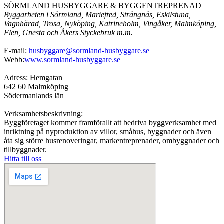
SÖRMLAND HUSBYGGARE & BYGGENTREPRENAD
Byggarbeten i Sörmland, Mariefred, Strängnäs, Eskilstuna,
Vagnhärad, Trosa, Nyköping, Katrineholm, Vingåker, Malmköping,
Flen, Gnesta och Åkers Styckebruk m.m.
E-mail:
husbyggare@sormland-husbyggare.se
Webb:
www.sormland-husbyggare.se
Adress: Hemgatan
642 60 Malmköping
Södermanlands län
Verksamhetsbeskrivning:
Byggföretaget kommer framförallt att bedriva byggverksamhet med
inriktning på nyproduktion av villor, småhus, byggnader och även
åta sig större husrenoveringar, markentreprenader, ombyggnader och
tillbyggnader.
Hitta till oss